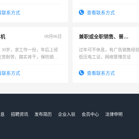
解的经验与您分享。 真诚合作，
识之士，共享未来。
看联系方式
查看联系方式
司机
08月06日
兼职或全职销售、普工、维修
，30岁，求工作一份，年后上班
过年可不休息，有广告销售经
吃苦耐劳，踏实肯干，保险销售
低压电工证，网络管理员证
看联系方式
查看联系方式
信息
招聘资讯
发布简历
企业入驻
会员中心
法律申明
们