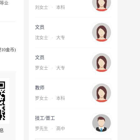
等业
刘女士
·
本科
文员
沈女士
·
大专
10金币)
文员
罗女士
·
大专
教师
罗女士
·
本科
技工/普工
罗先生
·
高中
息