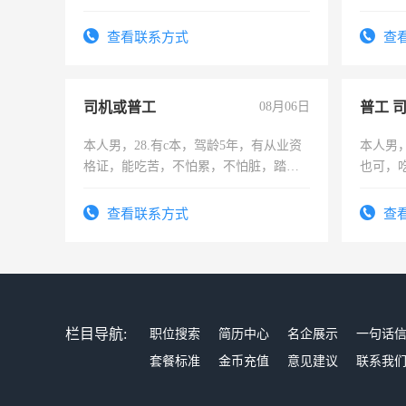
队长，形象岗或幼儿园保安，维修水电
作和分
有高低压电工证和十几年工作经验
结识有
查看联系方式
查
司机或普工
08月06日
普工 
本人男，28.有c本，驾龄5年，有从业资
本人男
格证，能吃苦，不怕累，不怕脏，踏
也可，
实，需求稳定工作一份，保险不干
勿扰
查看联系方式
查
栏目导航:
职位搜索
简历中心
名企展示
一句话
套餐标准
金币充值
意见建议
联系我