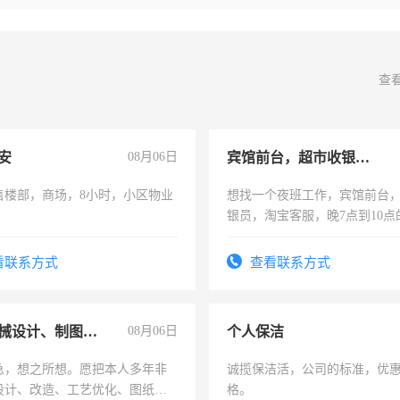
查
安
08月06日
宾馆前台，超市收银员，淘宝客服
售楼部，商场，8小时，小区物业
想找一个夜班工作，宾馆前台
银员，淘宝客服，晚7点到10点
工，麻烦看到的老板加我微信
号同微信
看联系方式
查看联系方式
兼职机械设计、制图、设备改造
08月06日
个人保洁
急，想之所想。愿把本人多年非
诚揽保洁活，公司的标准，优
设计、改造、工艺优化、图纸制
格。