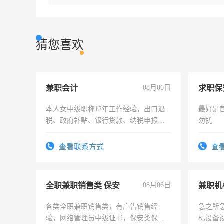
猜您喜欢
兼职会计
08月06日
求职保
本人女中级职称12年工作经验，出口退
最好是
税、政府补贴、银行贷款、纳税申报、
勿扰
为各类公司策划，设建新账，理乱账业
务，财务咨询等业务。欲求兼职会计工
查看联系方式
查
作
全职兼职销售类 保安
08月06日
各类全职兼职销售类，有广告销售经
急之所
验，网络管理员中级证书，保安类保安
标设备