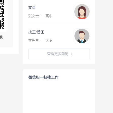
文员
张女士
·
高中
技工/普工
息
林先生
·
大专
查看更多简历
微信扫一扫找工作