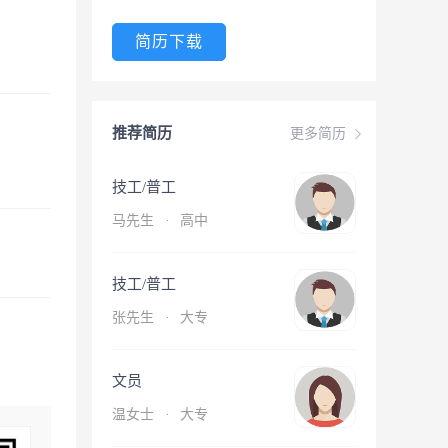
简历下载
推荐简历
更多简历
技工/普工
马先生
·
高中
技工/普工
张先生
·
大专
文员
温女士
·
大专